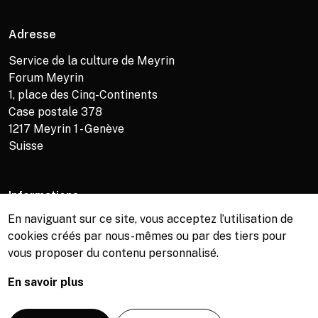
Adresse
Service de la culture de Meyrin
Forum Meyrin
1, place des Cinq-Continents
Case postale 378
1217
Meyrin 1 - Genève
Suisse
Informations
En naviguant sur ce site, vous acceptez l’utilisation de
Service de la culture +41 (0)22 989 16 69
cookies créés par nous-mêmes ou par des tiers pour
Billetterie +41 (0)22 989 34 34
vous proposer du contenu personnalisé.
Bibliothèque +41 (0)22 989 34 74
En savoir plus
© Copyright, Service de la culture de Meyrin, 2026