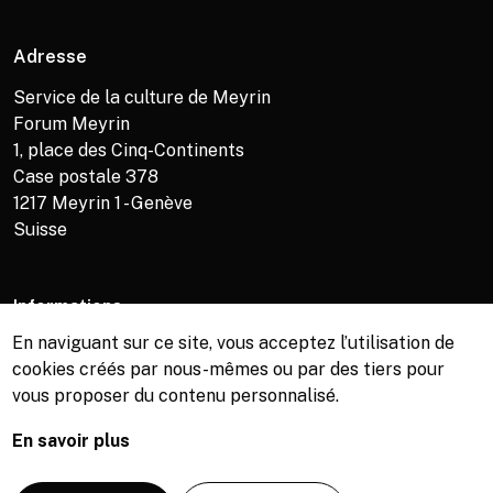
Adresse
Service de la culture de Meyrin
Forum Meyrin
1, place des Cinq-Continents
Case postale 378
1217
Meyrin 1 - Genève
Suisse
Informations
En naviguant sur ce site, vous acceptez l’utilisation de
Service de la culture +41 (0)22 989 16 69
cookies créés par nous-mêmes ou par des tiers pour
Billetterie +41 (0)22 989 34 34
vous proposer du contenu personnalisé.
Bibliothèque +41 (0)22 989 34 74
En savoir plus