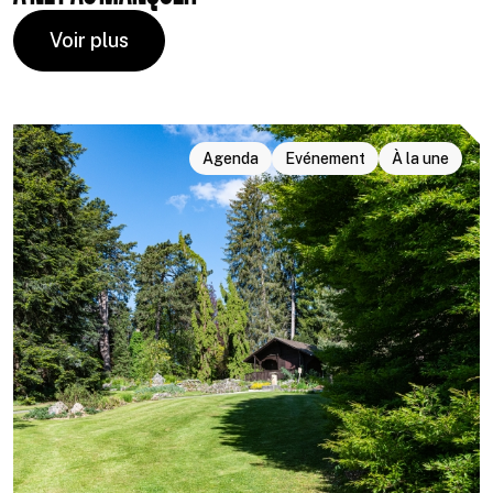
Voir plus
Agenda
Evénement
À la une