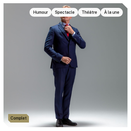
Humour
Spectacle
Théâtre
À la une
Complet