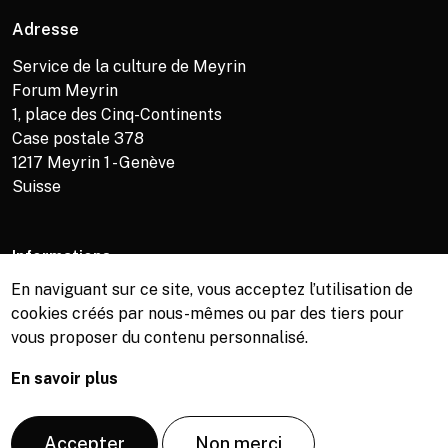
Adresse
Service de la culture de Meyrin
Forum Meyrin
1, place des Cinq-Continents
Case postale 378
1217
Meyrin 1 - Genève
Suisse
Informations
En naviguant sur ce site, vous acceptez l’utilisation de
Service de la culture +41 (0)22 989 16 69
cookies créés par nous-mêmes ou par des tiers pour
Billetterie +41 (0)22 989 34 34
vous proposer du contenu personnalisé.
Bibliothèque +41 (0)22 989 34 74
En savoir plus
© Copyright, Service de la culture de Meyrin, 2026
Accepter
Non merci