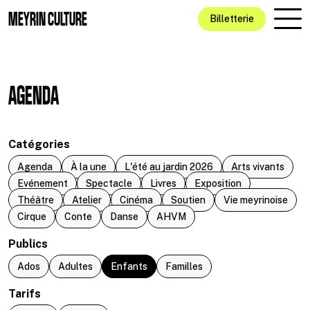
Aller au contenu principal
MEYRIN CULTURE
Billetterie
AGENDA
Catégories
Agenda
À la une
L'été au jardin 2026
Arts vivants
Evénement
Spectacle
Livres
Exposition
Théâtre
Atelier
Cinéma
Soutien
Vie meyrinoise
Cirque
Conte
Danse
AHVM
Publics
Ados
Adultes
Enfants
Familles
Tarifs