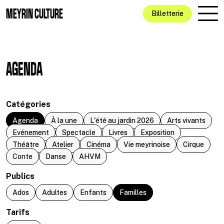
Aller au contenu principal
MEYRIN CULTURE
Billetterie
AGENDA
Catégories
Agenda
À la une
L'été au jardin 2026
Arts vivants
Evénement
Spectacle
Livres
Exposition
Théâtre
Atelier
Cinéma
Vie meyrinoise
Cirque
Conte
Danse
AHVM
Publics
Ados
Adultes
Enfants
Familles
Tarifs