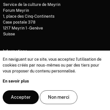
Service de la culture de Meyrin
Forum Meyrin
1, place des Cinq-Continents
Case postale 378
1217
Meyrin 1 - Genève
Suisse
Informations
En naviguant sur ce site, vous acceptez l’utilisation de
Service de la culture +41 (0)22 989 16 69
cookies créés par nous-mêmes ou par des tiers pour
Billetterie +41 (0)22 989 34 34
vous proposer du contenu personnalisé.
Bibliothèque +41 (0)22 989 34 74
En savoir plus
© Copyright, Service de la culture de Meyrin, 2026
Accepter
Non merci