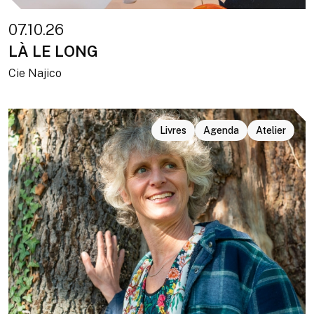
07.10.26
LÀ LE LONG
Cie Najico
Livres
Agenda
Atelier