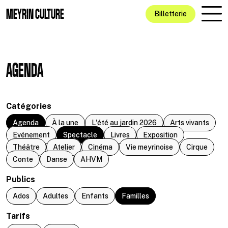
Aller au contenu principal
MEYRIN CULTURE
Billetterie
AGENDA
Catégories
Agenda
À la une
L'été au jardin 2026
Arts vivants
Evénement
Spectacle
Livres
Exposition
Théâtre
Atelier
Cinéma
Vie meyrinoise
Cirque
Conte
Danse
AHVM
Publics
Ados
Adultes
Enfants
Familles
Tarifs