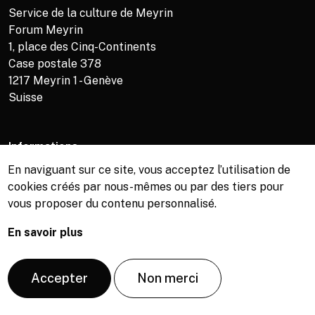
Service de la culture de Meyrin
Forum Meyrin
1, place des Cinq-Continents
Case postale 378
1217
Meyrin 1 - Genève
Suisse
Informations
En naviguant sur ce site, vous acceptez l’utilisation de
Service de la culture +41 (0)22 989 16 69
cookies créés par nous-mêmes ou par des tiers pour
Billetterie +41 (0)22 989 34 34
vous proposer du contenu personnalisé.
Bibliothèque +41 (0)22 989 34 74
En savoir plus
© Copyright, Service de la culture de Meyrin, 2026
Accepter
Non merci