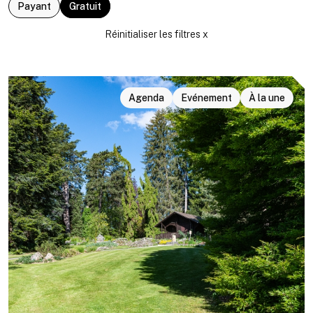
Payant
Gratuit
Agenda
Evénement
À la une