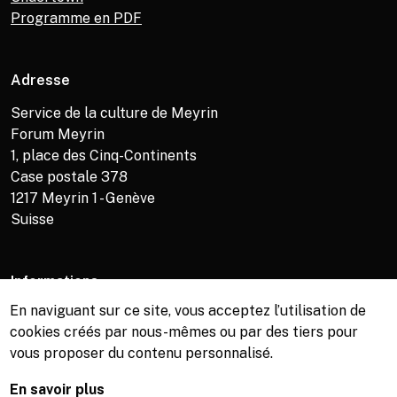
Programme en PDF
Adresse
Service de la culture de Meyrin
Forum Meyrin
1, place des Cinq-Continents
Case postale 378
1217
Meyrin 1 - Genève
Suisse
Informations
En naviguant sur ce site, vous acceptez l’utilisation de
Service de la culture +41 (0)22 989 16 69
cookies créés par nous-mêmes ou par des tiers pour
Billetterie +41 (0)22 989 34 34
vous proposer du contenu personnalisé.
Bibliothèque +41 (0)22 989 34 74
En savoir plus