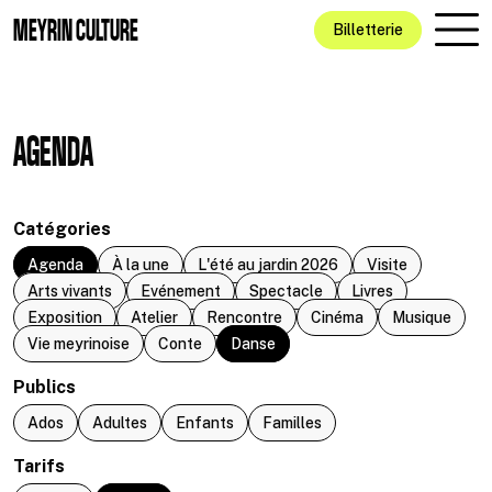
Aller au contenu principal
MEYRIN CULTURE
Billetterie
AGENDA
Catégories
Agenda
À la une
L'été au jardin 2026
Visite
Arts vivants
Evénement
Spectacle
Livres
Exposition
Atelier
Rencontre
Cinéma
Musique
Vie meyrinoise
Conte
Danse
Publics
Ados
Adultes
Enfants
Familles
Tarifs