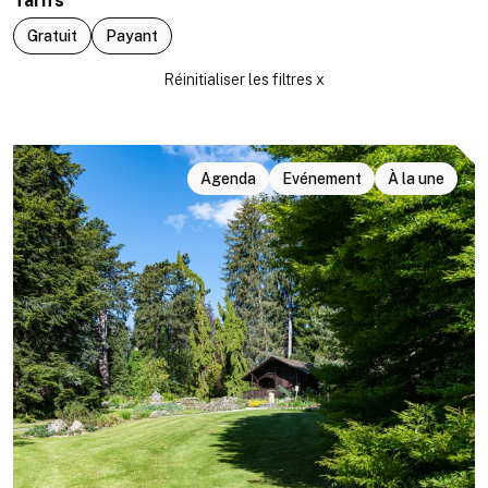
Tarifs
Gratuit
Payant
Agenda
Evénement
À la une