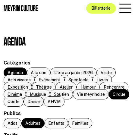
Aller au contenu principal
MEYRIN CULTURE
Billetterie
AGENDA
Catégories
Agenda
À la une
L'été au jardin 2026
Visite
Arts vivants
Evénement
Spectacle
Livres
Exposition
Théâtre
Atelier
Humour
Rencontre
Cinéma
Musique
Soutien
Vie meyrinoise
Cirque
Conte
Danse
AHVM
Publics
Ados
Adultes
Enfants
Familles