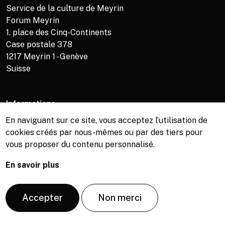
Service de la culture de Meyrin
Forum Meyrin
1, place des Cinq-Continents
Case postale 378
1217
Meyrin 1 - Genève
Suisse
Informations
En naviguant sur ce site, vous acceptez l’utilisation de
Service de la culture +41 (0)22 989 16 69
cookies créés par nous-mêmes ou par des tiers pour
Billetterie +41 (0)22 989 34 34
vous proposer du contenu personnalisé.
Bibliothèque +41 (0)22 989 34 74
En savoir plus
© Copyright, Service de la culture de Meyrin, 2026
Accepter
Non merci