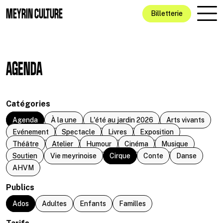
Aller au contenu principal
MEYRIN CULTURE
Billetterie
AGENDA
Catégories
Agenda
À la une
L'été au jardin 2026
Arts vivants
Evénement
Spectacle
Livres
Exposition
Théâtre
Atelier
Humour
Cinéma
Musique
Soutien
Vie meyrinoise
Cirque
Conte
Danse
AHVM
Publics
Ados
Adultes
Enfants
Familles