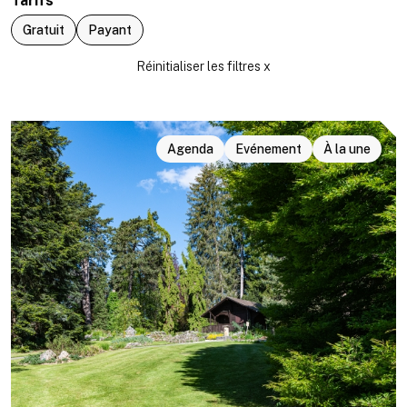
Tarifs
Gratuit
Payant
Agenda
Evénement
À la une