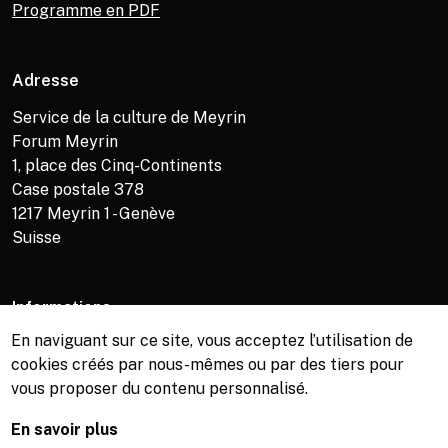
Programme en PDF
Adresse
Service de la culture de Meyrin
Forum Meyrin
1, place des Cinq-Continents
Case postale 378
1217
Meyrin 1 - Genève
Suisse
Informations
En naviguant sur ce site, vous acceptez l’utilisation de
Service de la culture +41 (0)22 989 16 69
cookies créés par nous-mêmes ou par des tiers pour
Billetterie +41 (0)22 989 34 34
vous proposer du contenu personnalisé.
Bibliothèque +41 (0)22 989 34 74
En savoir plus