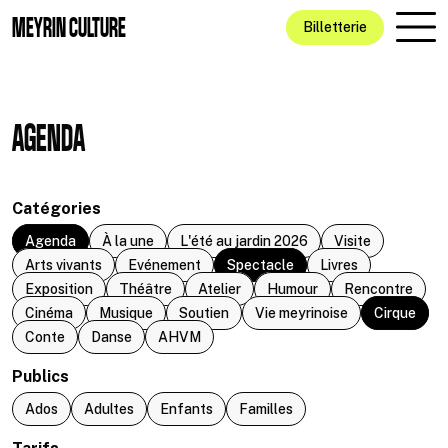
Aller au contenu principal
MEYRIN CULTURE
Billetterie
AGENDA
Catégories
Agenda
À la une
L'été au jardin 2026
Visite
Arts vivants
Evénement
Spectacle
Livres
Exposition
Théâtre
Atelier
Humour
Rencontre
Cinéma
Musique
Soutien
Vie meyrinoise
Cirque
Conte
Danse
AHVM
Publics
Ados
Adultes
Enfants
Familles