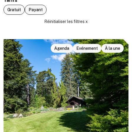
Tarifs
Gratuit
Payant
Agenda
Evénement
À la une