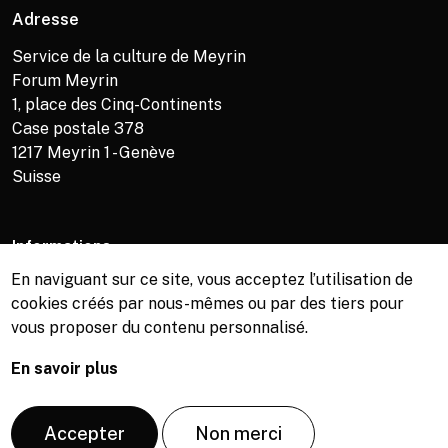
Adresse
Service de la culture de Meyrin
Forum Meyrin
1, place des Cinq-Continents
Case postale 378
1217
Meyrin 1 - Genève
Suisse
Informations
En naviguant sur ce site, vous acceptez l’utilisation de
Service de la culture +41 (0)22 989 16 69
cookies créés par nous-mêmes ou par des tiers pour
Billetterie +41 (0)22 989 34 34
vous proposer du contenu personnalisé.
Bibliothèque +41 (0)22 989 34 74
En savoir plus
© Copyright, Service de la culture de Meyrin, 2026
Accepter
Non merci