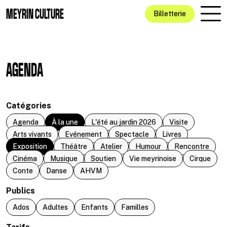
Aller au contenu principal
MEYRIN CULTURE
Billetterie
AGENDA
Catégories
Agenda
À la une
L'été au jardin 2026
Visite
Arts vivants
Evénement
Spectacle
Livres
Exposition
Théâtre
Atelier
Humour
Rencontre
Cinéma
Musique
Soutien
Vie meyrinoise
Cirque
Conte
Danse
AHVM
Publics
Ados
Adultes
Enfants
Familles