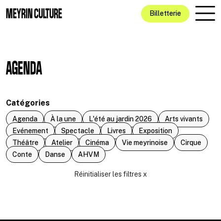
Aller au contenu principal
MEYRIN CULTURE
Billetterie
AGENDA
Catégories
Agenda
À la une
L'été au jardin 2026
Arts vivants
Evénement
Spectacle
Livres
Exposition
Théâtre
Atelier
Cinéma
Vie meyrinoise
Cirque
Conte
Danse
AHVM