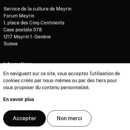
Service de la culture de Meyrin
Forum Meyrin
1, place des Cinq-Continents
Case postale 378
1217
Meyrin 1 - Genève
Suisse
Informations
En naviguant sur ce site, vous acceptez l’utilisation de
Service de la culture +41 (0)22 989 16 69
cookies créés par nous-mêmes ou par des tiers pour
Billetterie +41 (0)22 989 34 34
vous proposer du contenu personnalisé.
Bibliothèque +41 (0)22 989 34 74
En savoir plus
© Copyright, Service de la culture de Meyrin, 2026
Accepter
Non merci