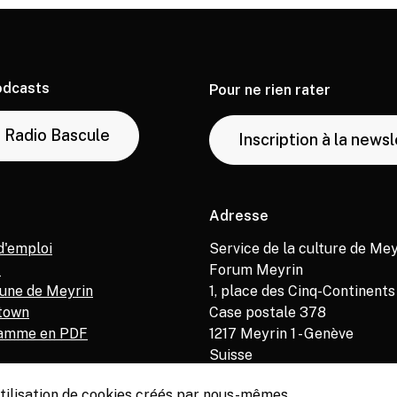
odcasts
Pour ne rien rater
Radio Bascule
Inscription à la news
Adresse
d'emploi
Service de la culture de Mey
M
Forum Meyrin
ne de Meyrin
1, place des Cinq-Continents
town
Case postale 378
amme en PDF
1217
Meyrin 1 - Genève
Suisse
’utilisation de cookies créés par nous-mêmes