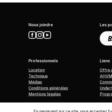
Nous joindre
Les p
Professionnels
Liens
Location
Offre 
Technique
AHV
Médias
Commu
Conditions générales
Under
Mentions légales
Progr
En naviguant sur ce site, vous acceptez l