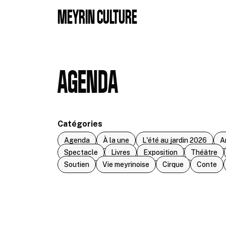
Aller au contenu principal
MEYRIN CULTURE
AGENDA
Catégories
Agenda
À la une
L'été au jardin 2026
A
Spectacle
Livres
Exposition
Théâtre
Soutien
Vie meyrinoise
Cirque
Conte