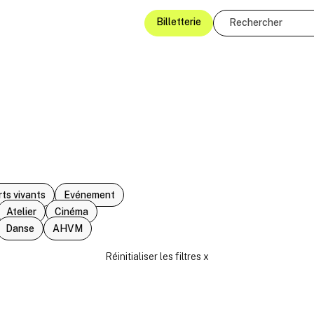
Billetterie
rts vivants
Evénement
Atelier
Cinéma
Danse
AHVM