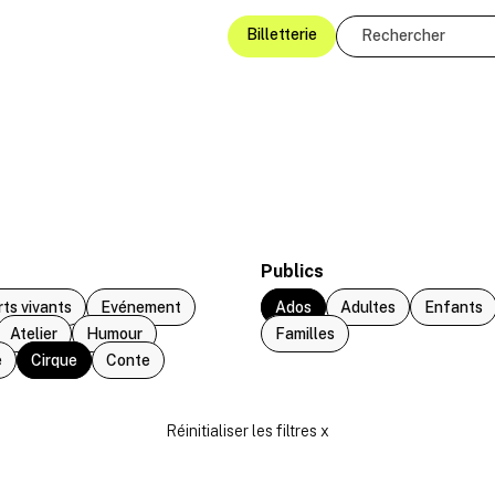
Billetterie
Publics
rts vivants
Evénement
Ados
Adultes
Enfants
Atelier
Humour
Familles
e
Cirque
Conte