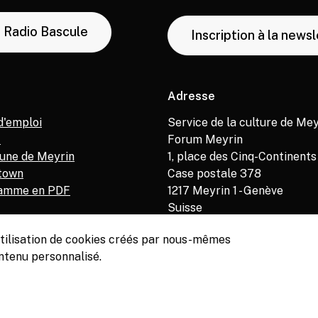
Radio Bascule
Inscription à la news
Adresse
d'emploi
Service de la culture de Mey
M
Forum Meyrin
ne de Meyrin
1, place des Cinq-Continents
town
Case postale 378
amme en PDF
1217
Meyrin 1 - Genève
Suisse
’utilisation de cookies créés par nous-mêmes
ntenu personnalisé.