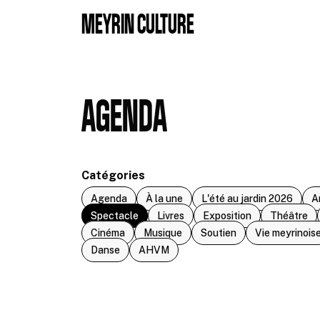
Aller au contenu principal
MEYRIN CULTURE
AGENDA
Catégories
Agenda
À la une
L'été au jardin 2026
A
Spectacle
Livres
Exposition
Théâtre
Cinéma
Musique
Soutien
Vie meyrinois
Danse
AHVM