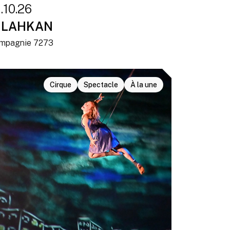
.10.26
ILAHKAN
mpagnie 7273
Cirque
Spectacle
À la une