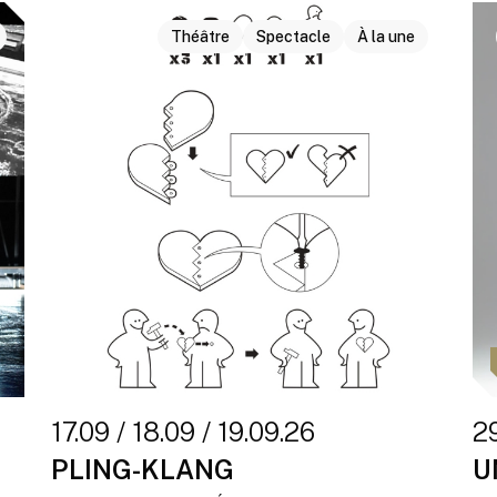
Théâtre
Spectacle
À la une
17.09 / 18.09 / 19.09.26
29
PLING-KLANG
U