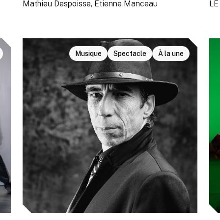
Mathieu Despoisse, Étienne Manceau
LE
Musique
Spectacle
À la une