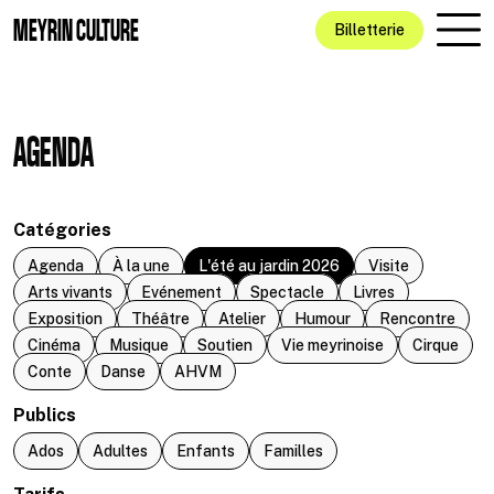
Aller au contenu principal
MEYRIN CULTURE
Billetterie
AGENDA
Catégories
Agenda
À la une
L'été au jardin 2026
Visite
Arts vivants
Evénement
Spectacle
Livres
Exposition
Théâtre
Atelier
Humour
Rencontre
Cinéma
Musique
Soutien
Vie meyrinoise
Cirque
Conte
Danse
AHVM
Publics
Ados
Adultes
Enfants
Familles