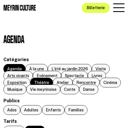
Aller au contenu principal
MEYRIN CULTURE
Billetterie
AGENDA
Catégories
Agenda
À la une
L'été au jardin 2026
Visite
Arts vivants
Evénement
Spectacle
Livres
Exposition
Théâtre
Atelier
Rencontre
Cinéma
Musique
Vie meyrinoise
Conte
Danse
Publics
Ados
Adultes
Enfants
Familles
Tarifs