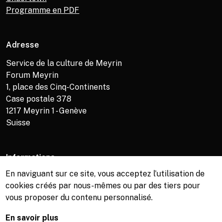
Programme en PDF
Adresse
Service de la culture de Meyrin
Forum Meyrin
1, place des Cinq-Continents
Case postale 378
1217
Meyrin 1 - Genève
Suisse
Informations
En naviguant sur ce site, vous acceptez l’utilisation de
Service de la culture +41 (0)22 989 16 69
cookies créés par nous-mêmes ou par des tiers pour
Billetterie +41 (0)22 989 34 34
vous proposer du contenu personnalisé.
Bibliothèque +41 (0)22 989 34 74
En savoir plus