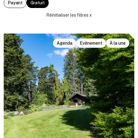
Payant
Gratuit
Agenda
Evénement
À la une