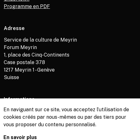
Programme en PDF
Adresse
Service de la culture de Meyrin
Forum Meyrin
1, place des Cinq-Continents
Case postale 378
1217
Meyrin 1 - Genève
Suisse
Informations
En naviguant sur ce site, vous acceptez l’utilisation de
Service de la culture +41 (0)22 989 16 69
cookies créés par nous-mêmes ou par des tiers pour
Billetterie +41 (0)22 989 34 34
vous proposer du contenu personnalisé.
Bibliothèque +41 (0)22 989 34 74
En savoir plus