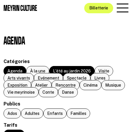
Aller au contenu principal
MEYRIN CULTURE
Billetterie
AGENDA
Catégories
Agenda
À la une
L'été au jardin 2026
Visite
Arts vivants
Evénement
Spectacle
Livres
Exposition
Atelier
Rencontre
Cinéma
Musique
Vie meyrinoise
Conte
Danse
Publics
Ados
Adultes
Enfants
Familles
Tarifs