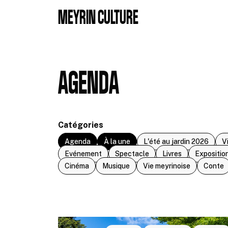
Aller au contenu principal
MEYRIN CULTURE
AGENDA
Catégories
Agenda
À la une
L'été au jardin 2026
V
Evénement
Spectacle
Livres
Expositio
Cinéma
Musique
Vie meyrinoise
Conte