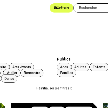
Billetterie
Publics
isite
Arts vivants
Ados
Adultes
Enfants
n
Atelier
Rencontre
Familles
Danse