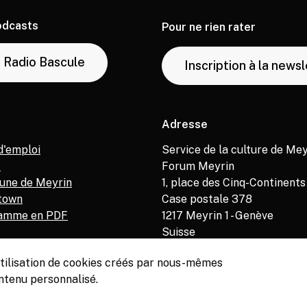
odcasts
Pour ne rien rater
Radio Bascule
Inscription à la news
Adresse
d'emploi
Service de la culture de Mey
M
Forum Meyrin
ne de Meyrin
1, place des Cinq-Continents
town
Case postale 378
amme en PDF
1217
Meyrin 1 - Genève
Suisse
’utilisation de cookies créés par nous-mêmes
ntenu personnalisé.