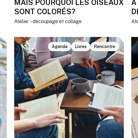
MAIS POURQUOI LES OISEAUX
A
SONT COLORÉS?
D
Atelier – découpage et collage
Ate
Agenda
Livres
Rencontre