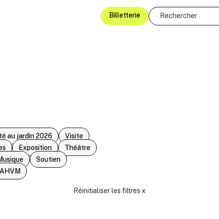
Billetterie
té au jardin 2026
Visite
es
Exposition
Théâtre
Musique
Soutien
AHVM