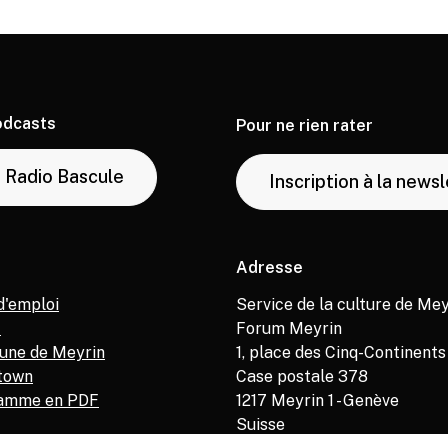
odcasts
Pour ne rien rater
Radio Bascule
Inscription à la news
Adresse
d'emploi
Service de la culture de Mey
M
Forum Meyrin
ne de Meyrin
1, place des Cinq-Continents
town
Case postale 378
amme en PDF
1217
Meyrin 1 - Genève
Suisse