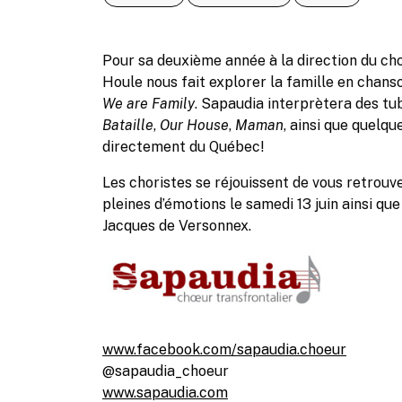
Pour sa deuxième année à la direction du ch
Houle nous fait explorer la famille en chan
We are Family
. Sapaudia interprètera des 
Bataille
,
Our House
,
Maman
, ainsi que quelqu
directement du Québec!
Les choristes se réjouissent de vous retrouv
pleines d’émotions le samedi 13 juin ainsi que 
Jacques de Versonnex.
www.facebook.com/sapaudia.choeur
@sapaudia_choeur
www.sapaudia.com