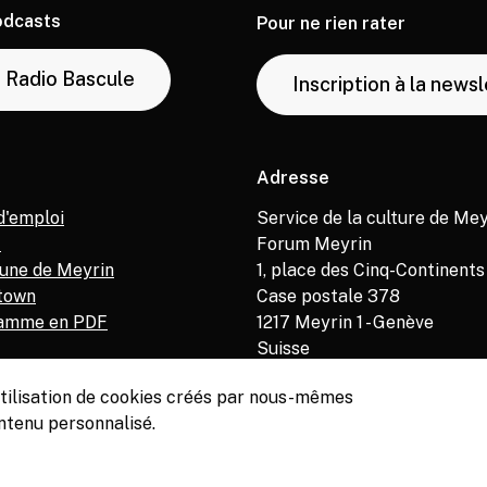
odcasts
Pour ne rien rater
Radio Bascule
Inscription à la news
Adresse
d'emploi
Service de la culture de Mey
M
Forum Meyrin
ne de Meyrin
1, place des Cinq-Continents
town
Case postale 378
amme en PDF
1217
Meyrin 1 - Genève
Suisse
’utilisation de cookies créés par nous-mêmes
ntenu personnalisé.