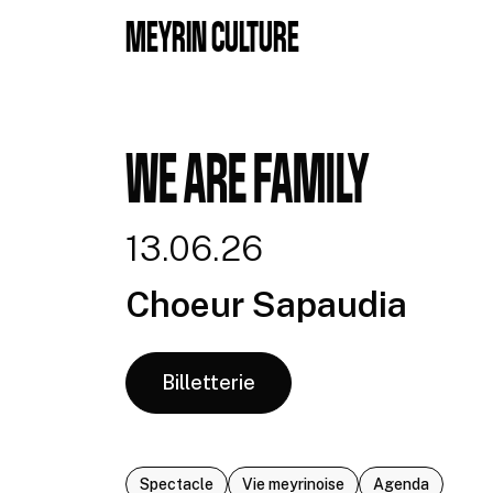
Aller au contenu principal
MEYRIN CULTURE
WE ARE FAMILY
13.06.26
Choeur Sapaudia
Billetterie
Spectacle
Vie meyrinoise
Agenda