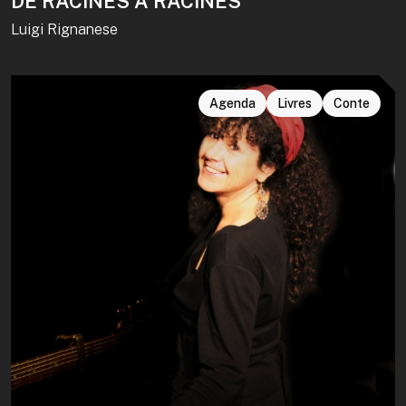
DE RACINES À RACINES
Luigi Rignanese
Agenda
Livres
Conte