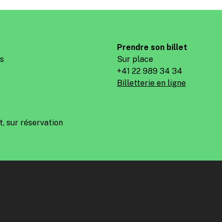
Prendre son billet
es
Sur place
+41 22 989 34 34
Billetterie en ligne
t, sur réservation