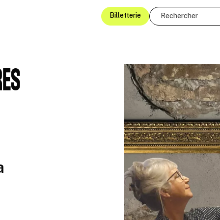
Billetterie
RES
a