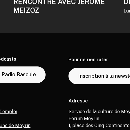
RENCONTRE AVEC JÉRÔME
D
MEIZOZ
Lu
odcasts
Pour ne rien rater
Radio Bascule
Inscription à la news
Adresse
d'emploi
Service de la culture de Mey
M
Forum Meyrin
ne de Meyrin
1, place des Cinq-Continents