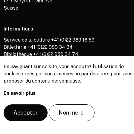
1217
Meyrin 1 - Genève
Suisse
Informations
Service de la culture +41 (0)22 989 16 69
Billetterie +41 (0)22 989 34 34
Bibliothèque +41 (0)22 989 34 74
En naviguant sur ce site, vous acceptez l’utilisation de
cookies créés par nous-mêmes ou par des tiers pour vous
proposer du contenu personnalisé.
© Copyright, Service de la culture de Meyrin, 2026
En savoir plus
Accepter
Non merci