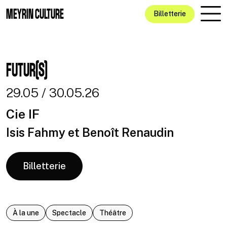
Aller au contenu principal
MEYRIN CULTURE
Billetterie
FUTUR(S)
29.05 / 30.05.26
Cie IF
Isis Fahmy et Benoît Renaudin
Billetterie
À la une
Spectacle
Théâtre