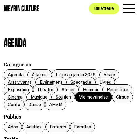
Aller au contenu principal
MEYRIN CULTURE
Billetterie
AGENDA
Catégories
Agenda
À la une
L'été au jardin 2026
Visite
Arts vivants
Evénement
Spectacle
Livres
Exposition
Théâtre
Atelier
Humour
Rencontre
Cinéma
Musique
Soutien
Vie meyrinoise
Cirque
Conte
Danse
AHVM
Publics
Ados
Adultes
Enfants
Familles