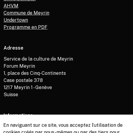
AHVM
Commune de Meyrin
Undertown
Programme en PDF
Adresse
Service de la culture de Meyrin
Forum Meyrin
1, place des Cinq-Continents
Case postale 378
1217
Meyrin 1 - Genève
Suisse
Informations
En naviguant sur ce site, vous acceptez l’utilisation de
Service de la culture +41 (0)22 989 16 69
cookies créés par nous-mêmes ou par des tiers pour