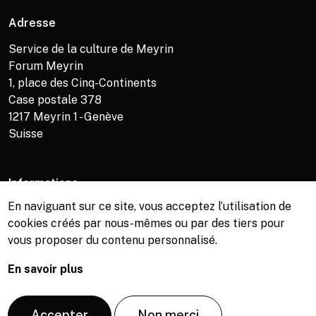
Adresse
Service de la culture de Meyrin
Forum Meyrin
1, place des Cinq-Continents
Case postale 378
1217
Meyrin 1 - Genève
Suisse
Informations
En naviguant sur ce site, vous acceptez l’utilisation de
Service de la culture +41 (0)22 989 16 69
cookies créés par nous-mêmes ou par des tiers pour
Billetterie +41 (0)22 989 34 34
vous proposer du contenu personnalisé.
Bibliothèque +41 (0)22 989 34 74
En savoir plus
© Copyright, Service de la culture de Meyrin, 2026
Accepter
Non merci