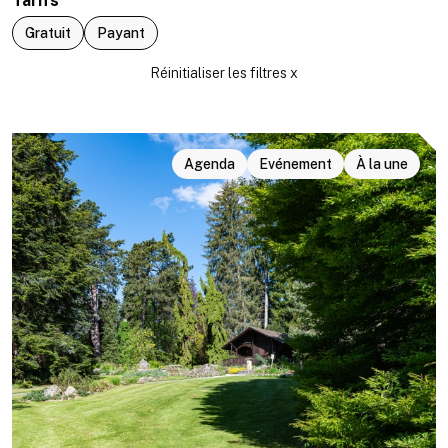
Tarifs
Gratuit
Payant
Agenda
Evénement
À la une