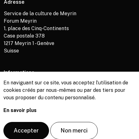
Adresse
Service de la culture de Meyrin
Forum Meyrin
1, place des Cinq-Continents
Case postale 378
1217
Meyrin 1 - Genève
Suisse
Informations
En naviguant sur ce site, vous acceptez l’utilisation de
Service de la culture +41 (0)22 989 16 69
cookies créés par nous-mêmes ou par des tiers pour
Billetterie +41 (0)22 989 34 34
vous proposer du contenu personnalisé.
Bibliothèque +41 (0)22 989 34 74
En savoir plus
© Copyright, Service de la culture de Meyrin, 2026
Accepter
Non merci