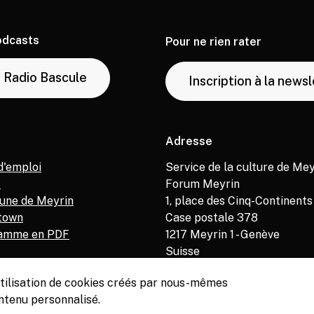
odcasts
Pour ne rien rater
Radio Bascule
Inscription à la news
Adresse
d'emploi
Service de la culture de Mey
M
Forum Meyrin
ne de Meyrin
1, place des Cinq-Continents
town
Case postale 378
amme en PDF
1217
Meyrin 1 - Genève
Suisse
’utilisation de cookies créés par nous-mêmes
ntenu personnalisé.