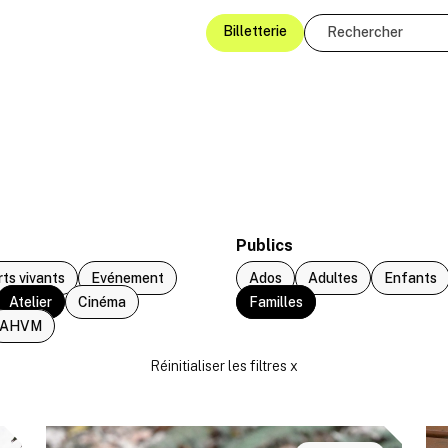
Billetterie
Publics
rts vivants
Evénement
Ados
Adultes
Enfants
Atelier
Cinéma
Familles
AHVM