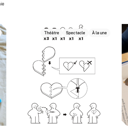
ie
Théâtre
Spectacle
À la une