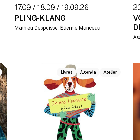
17.09 / 18.09 / 19.09.26
2
PLING-KLANG
V
D
Mathieu Despoisse, Étienne Manceau
As
Livres
Agenda
Atelier