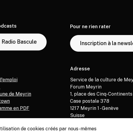
odcasts
Pour ne rien rater
Radio Bascule
Inscription à la news
Adresse
d'emploi
Service de la culture de Mey
M
Forum Meyrin
ne de Meyrin
1, place des Cinq-Continents
town
Case postale 378
amme en PDF
1217
Meyrin 1 - Genève
Suisse
’utilisation de cookies créés par nous-mêmes