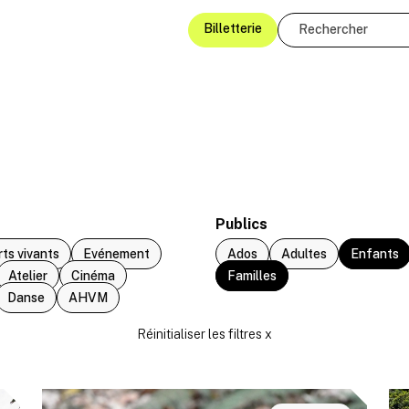
Billetterie
Publics
rts vivants
Evénement
Ados
Adultes
Enfants
Atelier
Cinéma
Familles
Danse
AHVM