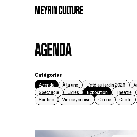
Aller au contenu principal
MEYRIN CULTURE
AGENDA
Catégories
Agenda
À la une
L'été au jardin 2026
A
Spectacle
Livres
Exposition
Théâtre
Soutien
Vie meyrinoise
Cirque
Conte