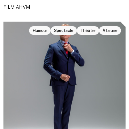
FILM AHVM
Humour
Spectacle
Théâtre
À la une