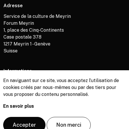
Adresse
Service de la culture de Meyrin
Forum Meyrin
1, place des Cinq-Continents
Case postale 378
1217
Meyrin 1 - Genève
Suisse
Informations
En naviguant sur ce site, vous acceptez l’utilisation de
Service de la culture +41 (0)22 989 16 69
cookies créés par nous-mêmes ou par des tiers pour
Billetterie +41 (0)22 989 34 34
vous proposer du contenu personnalisé.
Bibliothèque +41 (0)22 989 34 74
En savoir plus
© Copyright, Service de la culture de Meyrin, 2026
Accepter
Non merci