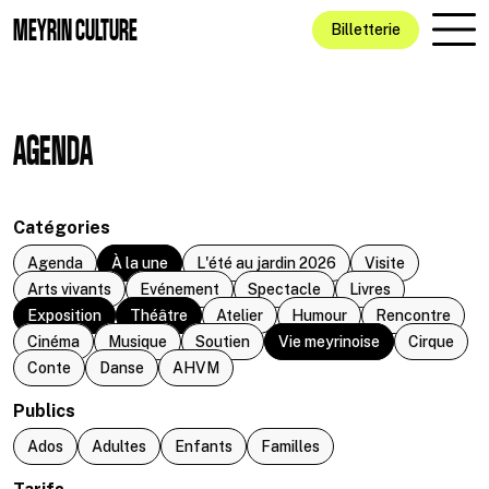
Aller au contenu principal
MEYRIN CULTURE
Billetterie
AGENDA
Catégories
Agenda
À la une
L'été au jardin 2026
Visite
Arts vivants
Evénement
Spectacle
Livres
Exposition
Théâtre
Atelier
Humour
Rencontre
Cinéma
Musique
Soutien
Vie meyrinoise
Cirque
Conte
Danse
AHVM
Publics
Ados
Adultes
Enfants
Familles