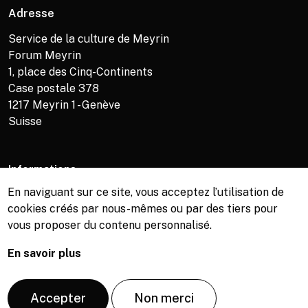
Adresse
Service de la culture de Meyrin
Forum Meyrin
1, place des Cinq-Continents
Case postale 378
1217
Meyrin 1 - Genève
Suisse
Informations
En naviguant sur ce site, vous acceptez l’utilisation de
Service de la culture +41 (0)22 989 16 69
cookies créés par nous-mêmes ou par des tiers pour
Billetterie +41 (0)22 989 34 34
vous proposer du contenu personnalisé.
Bibliothèque +41 (0)22 989 34 74
En savoir plus
© Copyright, Service de la culture de Meyrin, 2026
Accepter
Non merci