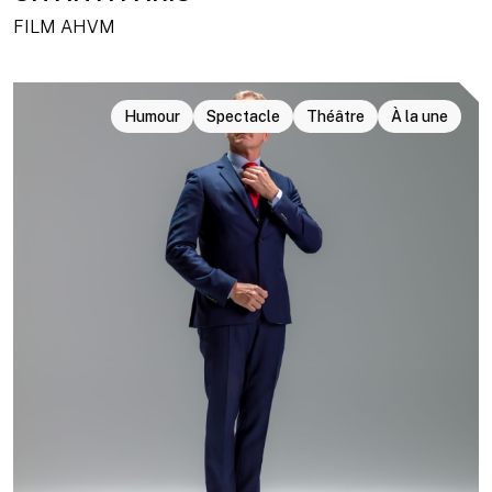
FILM AHVM
Humour
Spectacle
Théâtre
À la une