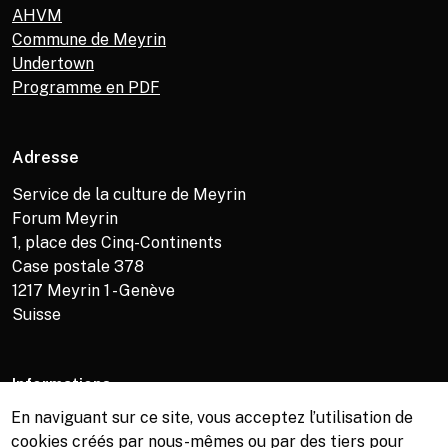
AHVM
Commune de Meyrin
Undertown
Programme en PDF
Adresse
Service de la culture de Meyrin
Forum Meyrin
1, place des Cinq-Continents
Case postale 378
1217
Meyrin 1 - Genève
Suisse
Informations
En naviguant sur ce site, vous acceptez l’utilisation de
Service de la culture +41 (0)22 989 16 69
cookies créés par nous-mêmes ou par des tiers pour
Billetterie +41 (0)22 989 34 34