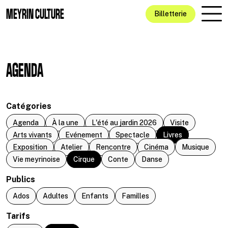
Aller au contenu principal
MEYRIN CULTURE
Billetterie
AGENDA
Catégories
Agenda
À la une
L'été au jardin 2026
Visite
Arts vivants
Evénement
Spectacle
Livres
Exposition
Atelier
Rencontre
Cinéma
Musique
Vie meyrinoise
Cirque
Conte
Danse
Publics
Ados
Adultes
Enfants
Familles
Tarifs