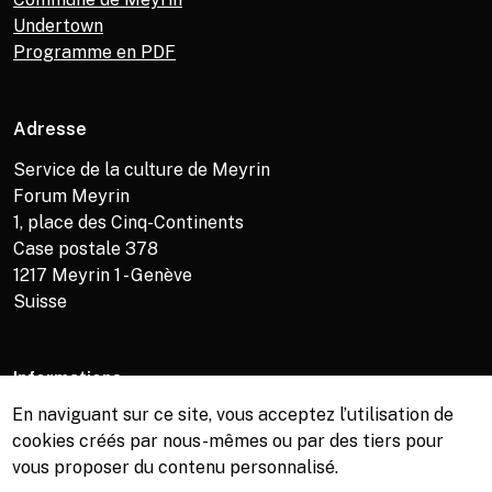
Undertown
Programme en PDF
Adresse
Service de la culture de Meyrin
Forum Meyrin
1, place des Cinq-Continents
Case postale 378
1217
Meyrin 1 - Genève
Suisse
Informations
En naviguant sur ce site, vous acceptez l’utilisation de
Service de la culture +41 (0)22 989 16 69
cookies créés par nous-mêmes ou par des tiers pour
Billetterie +41 (0)22 989 34 34
vous proposer du contenu personnalisé.
Bibliothèque +41 (0)22 989 34 74