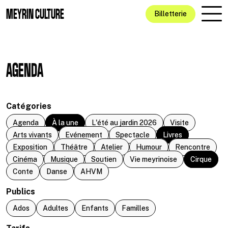
Aller au contenu principal
MEYRIN CULTURE
Billetterie
AGENDA
Catégories
Agenda
À la une
L'été au jardin 2026
Visite
Arts vivants
Evénement
Spectacle
Livres
Exposition
Théâtre
Atelier
Humour
Rencontre
Cinéma
Musique
Soutien
Vie meyrinoise
Cirque
Conte
Danse
AHVM
Publics
Ados
Adultes
Enfants
Familles