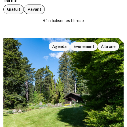
Tarifs
Gratuit
Payant
Agenda
Evénement
À la une