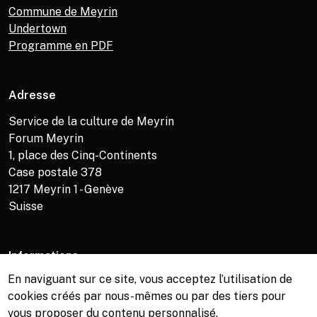
Commune de Meyrin
Undertown
Programme en PDF
Adresse
Service de la culture de Meyrin
Forum Meyrin
1, place des Cinq-Continents
Case postale 378
1217
Meyrin 1 - Genève
Suisse
Informations
En naviguant sur ce site, vous acceptez l’utilisation de
Service de la culture +41 (0)22 989 16 69
cookies créés par nous-mêmes ou par des tiers pour
Billetterie +41 (0)22 989 34 34
vous proposer du contenu personnalisé.
Bibliothèque +41 (0)22 989 34 74