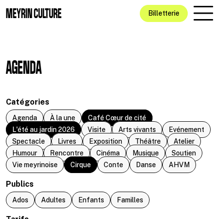
Aller au contenu principal
MEYRIN CULTURE
Billetterie
AGENDA
Catégories
Agenda
À la une
Café Cœur de cité
L'été au jardin 2026
Visite
Arts vivants
Evénement
Spectacle
Livres
Exposition
Théâtre
Atelier
Humour
Rencontre
Cinéma
Musique
Soutien
Vie meyrinoise
Cirque
Conte
Danse
AHVM
Publics
Ados
Adultes
Enfants
Familles