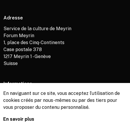
Adresse
Service de la culture de Meyrin
Forum Meyrin
1, place des Cinq-Continents
Case postale 378
1217
Meyrin 1 - Genève
Suisse
Informations
En naviguant sur ce site, vous acceptez l’utilisation de
Service de la culture +41 (0)22 989 16 69
cookies créés par nous-mêmes ou par des tiers pour
Billetterie +41 (0)22 989 34 34
vous proposer du contenu personnalisé.
Bibliothèque +41 (0)22 989 34 74
En savoir plus