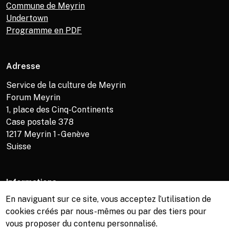
Commune de Meyrin
Undertown
Programme en PDF
Adresse
Service de la culture de Meyrin
Forum Meyrin
1, place des Cinq-Continents
Case postale 378
1217
Meyrin 1 - Genève
Suisse
Informations
En naviguant sur ce site, vous acceptez l’utilisation de
Service de la culture +41 (0)22 989 16 69
cookies créés par nous-mêmes ou par des tiers pour
Billetterie +41 (0)22 989 34 34
vous proposer du contenu personnalisé.
Bibliothèque +41 (0)22 989 34 74