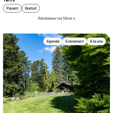
Tarifs
Payant
Gratuit
Agenda
Evénement
À la une