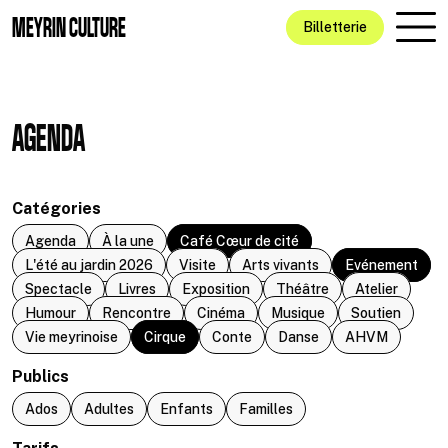
Aller au contenu principal
MEYRIN CULTURE
Billetterie
AGENDA
Catégories
Agenda
À la une
Café Cœur de cité
L'été au jardin 2026
Visite
Arts vivants
Evénement
Spectacle
Livres
Exposition
Théâtre
Atelier
Humour
Rencontre
Cinéma
Musique
Soutien
Vie meyrinoise
Cirque
Conte
Danse
AHVM
Publics
Ados
Adultes
Enfants
Familles