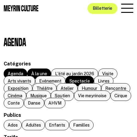
Aller au contenu principal
MEYRIN CULTURE
Billetterie
AGENDA
Catégories
Agenda
À la une
L'été au jardin 2026
Visite
Arts vivants
Evénement
Spectacle
Livres
Exposition
Théâtre
Atelier
Humour
Rencontre
Cinéma
Musique
Soutien
Vie meyrinoise
Cirque
Conte
Danse
AHVM
Publics
Ados
Adultes
Enfants
Familles