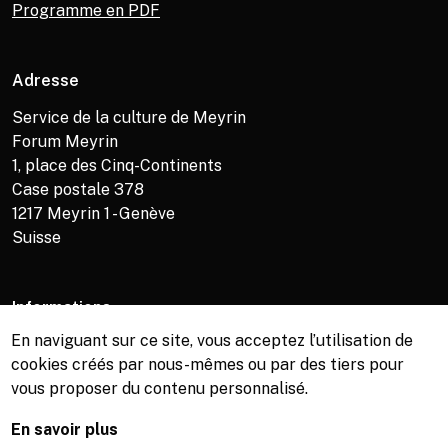
Programme en PDF
Adresse
Service de la culture de Meyrin
Forum Meyrin
1, place des Cinq-Continents
Case postale 378
1217
Meyrin 1 - Genève
Suisse
Informations
En naviguant sur ce site, vous acceptez l’utilisation de
Service de la culture +41 (0)22 989 16 69
cookies créés par nous-mêmes ou par des tiers pour
Billetterie +41 (0)22 989 34 34
vous proposer du contenu personnalisé.
Bibliothèque +41 (0)22 989 34 74
En savoir plus