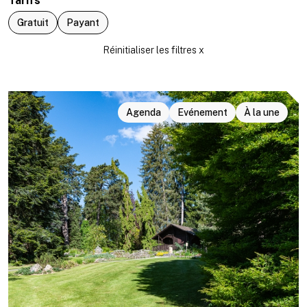
Tarifs
Gratuit
Payant
Agenda
Evénement
À la une