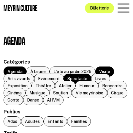
Aller au contenu principal
MEYRIN CULTURE
Billetterie
AGENDA
Catégories
Agenda
À la une
L'été au jardin 2026
Visite
Arts vivants
Evénement
Spectacle
Livres
Exposition
Théâtre
Atelier
Humour
Rencontre
Cinéma
Musique
Soutien
Vie meyrinoise
Cirque
Conte
Danse
AHVM
Publics
Ados
Adultes
Enfants
Familles