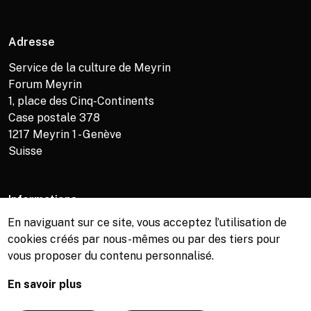
Adresse
Service de la culture de Meyrin
Forum Meyrin
1, place des Cinq-Continents
Case postale 378
1217
Meyrin 1 - Genève
Suisse
Informations
En naviguant sur ce site, vous acceptez l’utilisation de
Service de la culture +41 (0)22 989 16 69
cookies créés par nous-mêmes ou par des tiers pour
Billetterie +41 (0)22 989 34 34
vous proposer du contenu personnalisé.
Bibliothèque +41 (0)22 989 34 74
En savoir plus