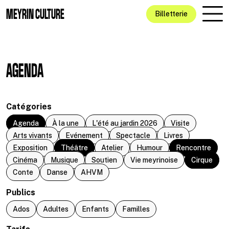
Aller au contenu principal
MEYRIN CULTURE
Billetterie
AGENDA
Catégories
Agenda
À la une
L'été au jardin 2026
Visite
Arts vivants
Evénement
Spectacle
Livres
Exposition
Théâtre
Atelier
Humour
Rencontre
Cinéma
Musique
Soutien
Vie meyrinoise
Cirque
Conte
Danse
AHVM
Publics
Ados
Adultes
Enfants
Familles