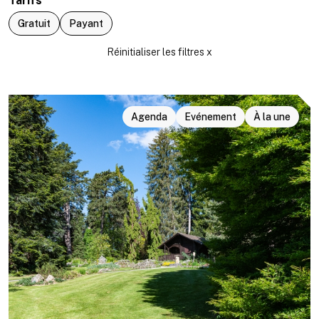
Tarifs
Gratuit
Payant
Agenda
Evénement
À la une