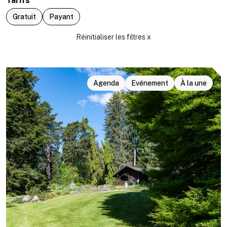
Tarifs
Gratuit
Payant
Agenda
Evénement
À la une