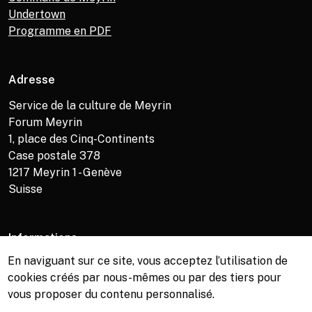
Undertown
Programme en PDF
Adresse
Service de la culture de Meyrin
Forum Meyrin
1, place des Cinq-Continents
Case postale 378
1217
Meyrin 1 - Genève
Suisse
Informations
En naviguant sur ce site, vous acceptez l’utilisation de
Service de la culture +41 (0)22 989 16 69
cookies créés par nous-mêmes ou par des tiers pour
Billetterie +41 (0)22 989 34 34
vous proposer du contenu personnalisé.
Bibliothèque +41 (0)22 989 34 74