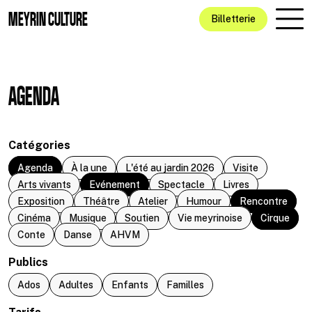
Aller au contenu principal
MEYRIN CULTURE
Billetterie
AGENDA
Catégories
Agenda
À la une
L'été au jardin 2026
Visite
Arts vivants
Evénement
Spectacle
Livres
Exposition
Théâtre
Atelier
Humour
Rencontre
Cinéma
Musique
Soutien
Vie meyrinoise
Cirque
Conte
Danse
AHVM
Publics
Ados
Adultes
Enfants
Familles