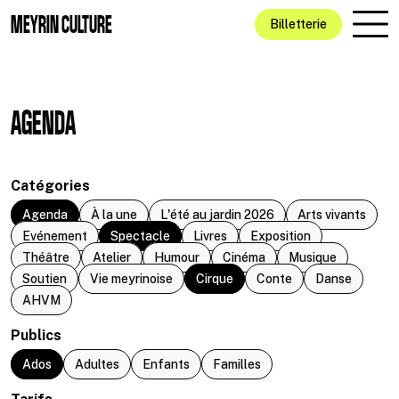
Aller au contenu principal
MEYRIN CULTURE
Billetterie
AGENDA
Catégories
Agenda
À la une
L'été au jardin 2026
Arts vivants
Evénement
Spectacle
Livres
Exposition
Théâtre
Atelier
Humour
Cinéma
Musique
Soutien
Vie meyrinoise
Cirque
Conte
Danse
AHVM
Publics
Ados
Adultes
Enfants
Familles