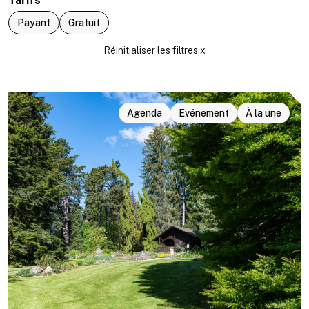
Tarifs
Payant
Gratuit
Agenda
Evénement
À la une