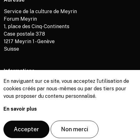
Service de la culture de Meyrin
Forum Meyrin
1, place des Cinq-Continents
Case postale 378
1217
Meyrin 1 - Genève
Suisse
Informations
En naviguant sur ce site, vous acceptez l’utilisation de
Service de la culture +41 (0)22 989 16 69
cookies créés par nous-mêmes ou par des tiers pour
Billetterie +41 (0)22 989 34 34
vous proposer du contenu personnalisé.
Bibliothèque +41 (0)22 989 34 74
En savoir plus
© Copyright, Service de la culture de Meyrin, 2026
Accepter
Non merci