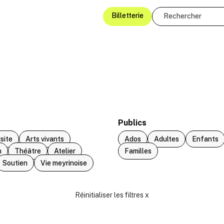
Billetterie
Publics
isite
Arts vivants
Ados
Adultes
Enfants
n
Théâtre
Atelier
Familles
Soutien
Vie meyrinoise