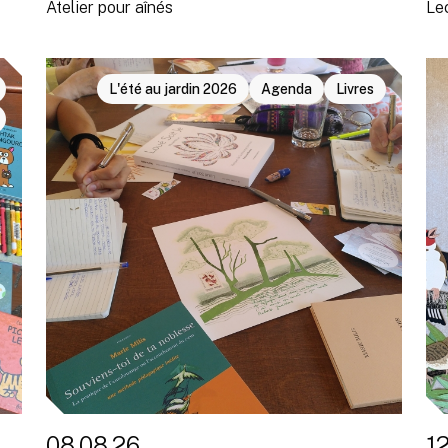
Atelier pour aînés
Le
L'été au jardin 2026
Agenda
Livres
08.08.26
1