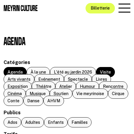
Aller au contenu principal
MEYRIN CULTURE
Billetterie
AGENDA
Catégories
Agenda
À la une
L'été au jardin 2026
Visite
Arts vivants
Evénement
Spectacle
Livres
Exposition
Théâtre
Atelier
Humour
Rencontre
Cinéma
Musique
Soutien
Vie meyrinoise
Cirque
Conte
Danse
AHVM
Publics
Ados
Adultes
Enfants
Familles