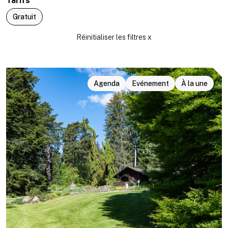
Tarifs
Gratuit
Agenda
Evénement
À la une