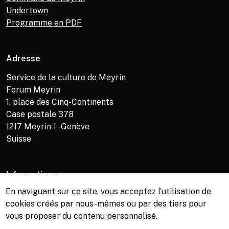
Undertown
Programme en PDF
Adresse
Service de la culture de Meyrin
Forum Meyrin
1, place des Cinq-Continents
Case postale 378
1217
Meyrin 1 - Genève
Suisse
Informations
En naviguant sur ce site, vous acceptez l’utilisation de
Service de la culture +41 (0)22 989 16 69
cookies créés par nous-mêmes ou par des tiers pour
Billetterie +41 (0)22 989 34 34
vous proposer du contenu personnalisé.
Bibliothèque +41 (0)22 989 34 74