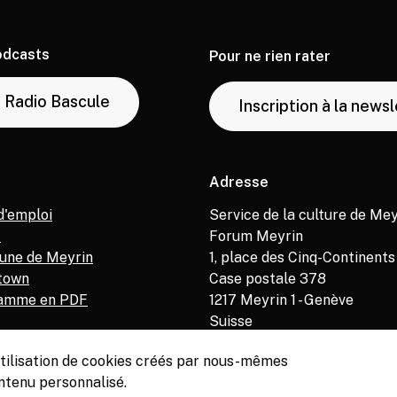
odcasts
Pour ne rien rater
Radio Bascule
Inscription à la news
Adresse
d'emploi
Service de la culture de Mey
M
Forum Meyrin
ne de Meyrin
1, place des Cinq-Continents
town
Case postale 378
amme en PDF
1217
Meyrin 1 - Genève
Suisse
’utilisation de cookies créés par nous-mêmes
ntenu personnalisé.