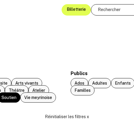
Billetterie
Publics
isite
Arts vivants
Ados
Adultes
Enfants
n
Théâtre
Atelier
Familles
Soutien
Vie meyrinoise