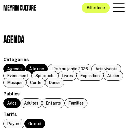
Aller au contenu principal
MEYRIN CULTURE
Billetterie
AGENDA
Catégories
Agenda
À la une
L'été au jardin 2026
Arts vivants
Evénement
Spectacle
Livres
Exposition
Atelier
Musique
Conte
Danse
Publics
Ados
Adultes
Enfants
Familles
Tarifs
Payant
Gratuit