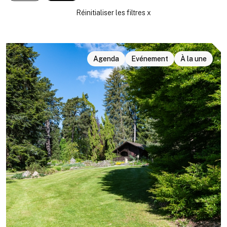
Agenda
Evénement
À la une