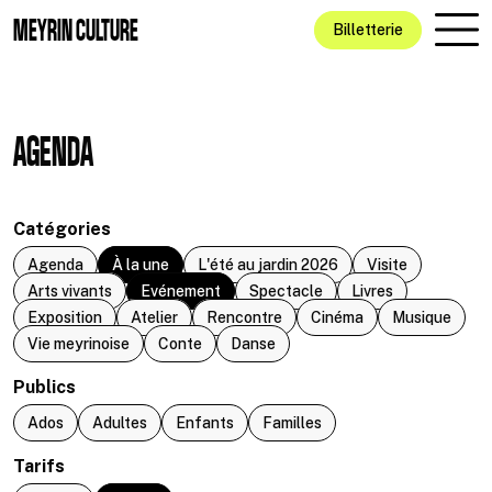
Aller au contenu principal
MEYRIN CULTURE
Billetterie
AGENDA
Catégories
Agenda
À la une
L'été au jardin 2026
Visite
Arts vivants
Evénement
Spectacle
Livres
Exposition
Atelier
Rencontre
Cinéma
Musique
Vie meyrinoise
Conte
Danse
Publics
Ados
Adultes
Enfants
Familles
Tarifs