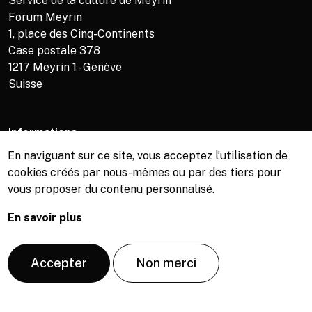
Service de la culture de Meyrin
Forum Meyrin
1, place des Cinq-Continents
Case postale 378
1217
Meyrin 1 - Genève
Suisse
Informations
En naviguant sur ce site, vous acceptez l’utilisation de
Service de la culture +41 (0)22 989 16 69
cookies créés par nous-mêmes ou par des tiers pour
Billetterie +41 (0)22 989 34 34
vous proposer du contenu personnalisé.
Bibliothèque +41 (0)22 989 34 74
En savoir plus
© Copyright, Service de la culture de Meyrin, 2026
Accepter
Non merci