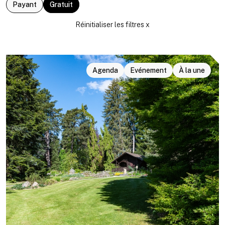
Payant
Gratuit
Agenda
Evénement
À la une