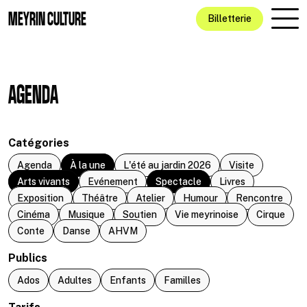
Aller au contenu principal
MEYRIN CULTURE
Billetterie
AGENDA
Catégories
Agenda
À la une
L'été au jardin 2026
Visite
Arts vivants
Evénement
Spectacle
Livres
Exposition
Théâtre
Atelier
Humour
Rencontre
Cinéma
Musique
Soutien
Vie meyrinoise
Cirque
Conte
Danse
AHVM
Publics
Ados
Adultes
Enfants
Familles