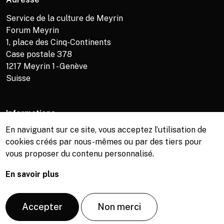
Service de la culture de Meyrin
Forum Meyrin
1, place des Cinq-Continents
Case postale 378
1217
Meyrin 1 - Genève
Suisse
Informations
En naviguant sur ce site, vous acceptez l’utilisation de
Service de la culture +41 (0)22 989 16 69
cookies créés par nous-mêmes ou par des tiers pour
Billetterie +41 (0)22 989 34 34
vous proposer du contenu personnalisé.
Bibliothèque +41 (0)22 989 34 74
En savoir plus
© Copyright, Service de la culture de Meyrin, 2026
Accepter
Non merci