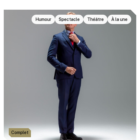
Humour
Spectacle
Théâtre
À la une
Complet