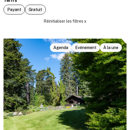
Tarifs
Payant
Gratuit
Agenda
Evénement
À la une