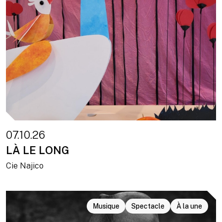
07.10.26
LÀ LE LONG
Cie Najico
Musique
Spectacle
À la une