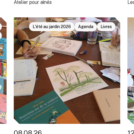
Atelier pour aînés
Le
L'été au jardin 2026
Agenda
Livres
08.08.26
1