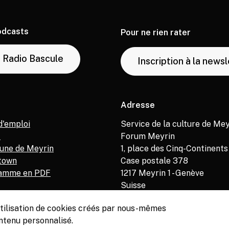
odcasts
Pour ne rien rater
Radio Bascule
Inscription à la news
Adresse
d'emploi
Service de la culture de Mey
M
Forum Meyrin
ne de Meyrin
1, place des Cinq-Continents
town
Case postale 378
amme en PDF
1217
Meyrin 1 - Genève
Suisse
’utilisation de cookies créés par nous-mêmes
ntenu personnalisé.