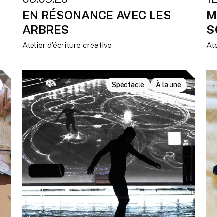
EN RÉSONANCE AVEC LES
M
ARBRES
S
Atelier d’écriture créative
Ate
Spectacle
À la une