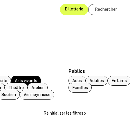
Billetterie
Publics
isite
Arts vivants
Ados
Adultes
Enfants
n
Théâtre
Atelier
Familles
Soutien
Vie meyrinoise