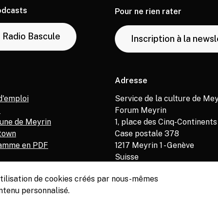
odcasts
Pour ne rien rater
Radio Bascule
Inscription à la news
Adresse
d'emploi
Service de la culture de Mey
M
Forum Meyrin
ne de Meyrin
1, place des Cinq-Continents
town
Case postale 378
amme en PDF
1217
Meyrin 1 - Genève
Suisse
’utilisation de cookies créés par nous-mêmes
ntenu personnalisé.