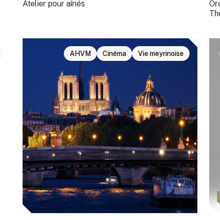
Atelier pour aînés
Or
Th
AHVM
Cinéma
Vie meyrinoise