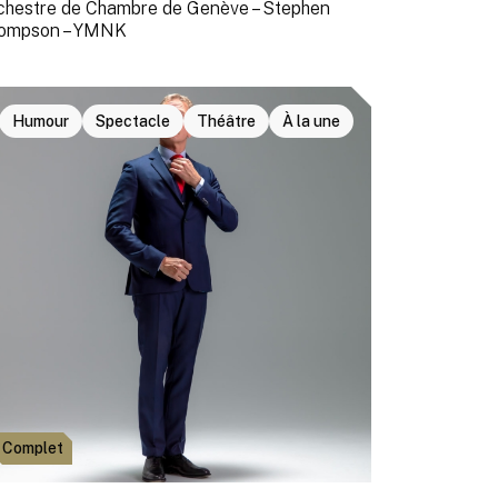
chestre de Chambre de Genève – Stephen
ompson – YMNK
Humour
Spectacle
Théâtre
À la une
Complet