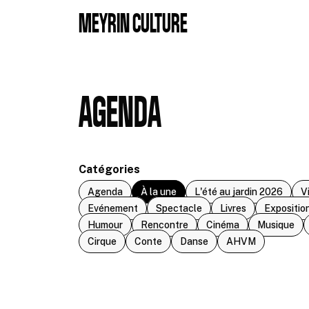
Aller au contenu principal
MEYRIN CULTURE
AGENDA
Catégories
Agenda
À la une
L'été au jardin 2026
V
Evénement
Spectacle
Livres
Expositio
Humour
Rencontre
Cinéma
Musique
Cirque
Conte
Danse
AHVM