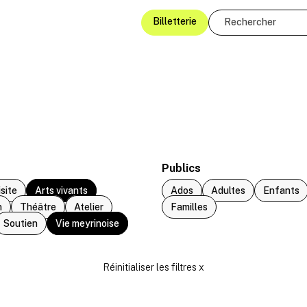
Billetterie
Publics
isite
Arts vivants
Ados
Adultes
Enfants
n
Théâtre
Atelier
Familles
Soutien
Vie meyrinoise