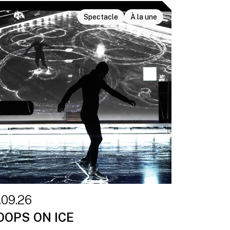
Spectacle
À la une
.09.26
OOPS ON ICE